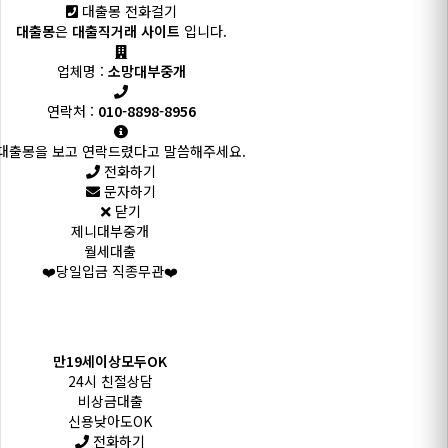
대출몽 전화걸기
대출몽
은
대출직거래 사이트
입니다.
업체명 :
소망대부중개
연락처 :
010-8898-8956
대출몽을 보고 연락드렸다고 말씀해주세요.
전화하기
문자하기
닫기
제니대부중개
월세대출
❤️당일입금 직종무관❤️
만19세이상모두OK
24시 친절상담
비상금대출
신용낮아도OK
전화하기