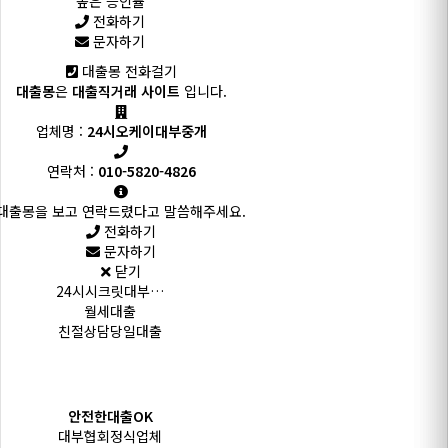
높은 승인률
전화하기
문자하기
대출몽 전화걸기
대출몽
은
대출직거래 사이트
입니다.
업체명 :
24시오케이대부중개
연락처 :
010-5820-4826
대출몽을 보고 연락드렸다고 말씀해주세요.
전화하기
문자하기
닫기
24시시크릿대부…
월세대출
친절상담당일대출
안전한대출OK
대부협회정식업체