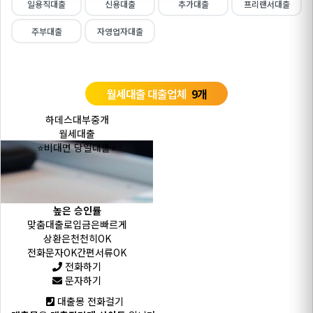
일용직대출
신용대출
추가대출
프리랜서대출
주부대출
자영업자대출
월세대출
대출업체
9개
하데스대부중개
월세대출
⭐비대면 당일대출⭐
높은 승인률
맞춤대출로입금은빠르게
상환은천천히OK
전화문자OK간편서류OK
전화하기
문자하기
대출몽 전화걸기