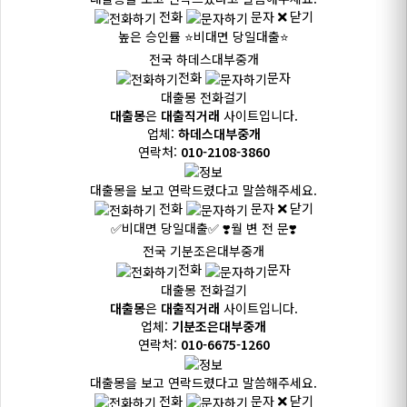
전화
문자
닫기
높은 승인률
⭐비대면 당일대출⭐
전국
하데스대부중개
전화
문자
대출몽 전화걸기
대출몽
은
대출직거래
사이트입니다.
업체:
하데스대부중개
연락처:
010-2108-3860
대출몽을 보고 연락드렸다고 말씀해주세요.
전화
문자
닫기
✅비대면 당일대출✅
❣️월 변 전 문❣️
전국
기분조은대부중개
전화
문자
대출몽 전화걸기
대출몽
은
대출직거래
사이트입니다.
업체:
기분조은대부중개
연락처:
010-6675-1260
대출몽을 보고 연락드렸다고 말씀해주세요.
전화
문자
닫기