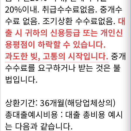
20%이내. 취급수수료없음. 중개수
수료 없음. 조기상환 수수료없음.
대
출 시 귀하의 신용등급 또는 개인신
용평점이 하락할 수 있습니다.
과도한 빚, 고통의 시작입니다.
중개
수수료를 요구하거나 받는 것은 불
법입니다.
상환기간: 36개월(해당업체상의)
총대출예시비용 : 대출 총비용 예시
는 다음과 같습니다.