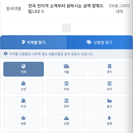
전국 전지역 소액부터 원하시는 금액 맞춰드
OK동그라미
월세대출
립니다
N
대부
지역별 찾기
상품별 찾기
지역별 상품별로 나에게 맞는 대출상품을 쉽게 찾을수 있습니다.
전체
서울
경기
인천
대전
대구
부산
광주
울산
세종
강원
충북