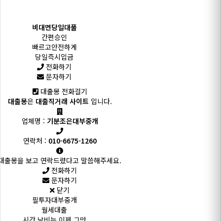
비대면당일대풀
간편승인
빠르고안전하게
당일즉시입금
전화하기
문자하기
대출몽 전화걸기
대출몽
은
대출직거래 사이트
입니다.
업체명 :
기분조은대부중개
연락처 :
010-6675-1260
대출몽을 보고 연락드렸다고 말씀해주세요.
전화하기
문자하기
닫기
필투자대부중개
월세대출
시간 낭비는 이제 그만