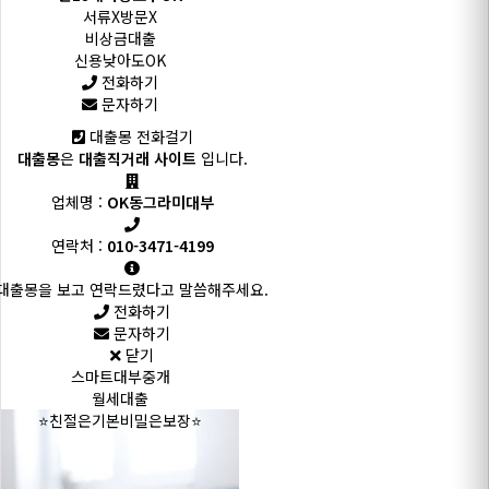
서류X방문X
비상금대출
신용낮아도OK
전화하기
문자하기
대출몽 전화걸기
대출몽
은
대출직거래 사이트
입니다.
업체명 :
OK동그라미대부
연락처 :
010-3471-4199
대출몽을 보고 연락드렸다고 말씀해주세요.
전화하기
문자하기
닫기
스마트대부중개
월세대출
⭐친절은기본비밀은보장⭐