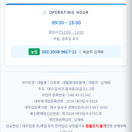
OPERATING HOUR
09:30 ~ 18:00
점심시간
12:00 ~ 13:00
주말, 공휴일 휴무
302-2038-9617-21
농협
예금주: 김재욱
사이트명 : 대출몽 / 상호명 : 대출몽대부중개 / 대표자 : 김재욱
주소 : 대구 달서구 월곡로26길 21, 3층
사업자 등록번호 : 548-43-01342
대부중개업등록번호 : 2026-대구달서-0010
대부업등록기관 : 대구 달서구 경제지원과 053-667-2642
통신판매업신고번호 : 제 2026-대구달서-0703 호
개인정보책임자 : 김재욱
단순변심 / 대부업증 휴,폐업 등의 잔여일은 보장불가로
환불조치 불가
한점 양해부탁
드립니다